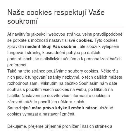
Naše cookies respektují Vaše
soukromí
Menu
Ať navštívíte jakoukoli webovou stránku, velmi pravděpodobně
Moje
Přihlášení
se potkáte s možností nastavit si své
cookies.
Tyto cookies
zpravidla
neidentifikují Vás osobně
, ale slouží k vylepšení
Destinace nerozhoduje
fungování stránky, k usnadnění pohybu po dalších
01.01.
-
31.12.
•
2 osoby
podstránkách, ke statistickým účelům a k personalizaci Vašich
preferencí.
Od nejoblíbenějšího
Od nejlevnějšího
Od nejdražšího
Také na této stránce používáme soubory cookies. Některé z
nich jsou k fungování stránky nezbytné, o těch dalších můžete
Od nejbližšího termínu
rozhodnout sami. Kliknutím na tlačítko Souhlasím nám dáte
souhlas s použitím všech cookies na webu, po kliknutí na
Probíhá vyhledávání
tlačítko Nastavení se dozvíte více informací o cookies a
zároveň můžete povolit jen některé z nich.
Samozřejmě
máte právo kdykoli změnit názor,
uložené
cookies vymazat a nastavení změnit.
Děkujeme, přejeme příjemné prohlížení našich stránek a