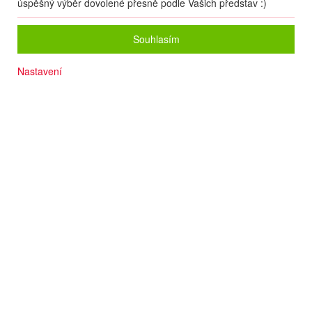
úspěšný výběr dovolené přesně podle Vašich představ :)
Souhlasím
Nastavení
Termín
01.09
. –
08.09.2026
(
8
dní
/
7
nocí
)
Doprava
Letecky - Praha
Detail letu
Počet osob
2
dospělí
+
0
dětí
Strava
All Inclusive