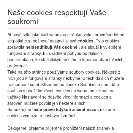
Naše cookies respektují Vaše
soukromí
Menu
Ať navštívíte jakoukoli webovou stránku, velmi pravděpodobně
Moje
Přihlášení
se potkáte s možností nastavit si své
cookies.
Tyto cookies
zpravidla
neidentifikují Vás osobně
, ale slouží k vylepšení
Destinace nerozhoduje
fungování stránky, k usnadnění pohybu po dalších
07.08.
-
...
•
2 osoby
podstránkách, ke statistickým účelům a k personalizaci Vašich
preferencí.
Řecko
Kos
Kardamena
Akti Palace Resort & Spa
Také na této stránce používáme soubory cookies. Některé z
hotel Akti Palace Resort &
nich jsou k fungování stránky nezbytné, o těch dalších můžete
Spa
rozhodnout sami. Kliknutím na tlačítko Souhlasím nám dáte
souhlas s použitím všech cookies na webu, po kliknutí na
oblíbené
sdílet
tlačítko Nastavení se dozvíte více informací o cookies a
zároveň můžete povolit jen některé z nich.
Samozřejmě
máte právo kdykoli změnit názor,
uložené
cookies vymazat a nastavení změnit.
Děkujeme, přejeme příjemné prohlížení našich stránek a