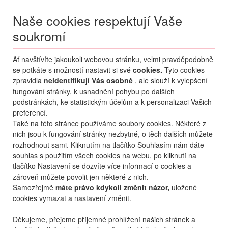
Naše cookies respektují Vaše
soukromí
Menu
Ať navštívíte jakoukoli webovou stránku, velmi pravděpodobně
Moje
Přihlášení
se potkáte s možností nastavit si své
cookies.
Tyto cookies
zpravidla
neidentifikují Vás osobně
, ale slouží k vylepšení
Destinace nerozhoduje
fungování stránky, k usnadnění pohybu po dalších
06.08.
-
...
•
2 osoby
podstránkách, ke statistickým účelům a k personalizaci Vašich
preferencí.
Řecko
Kos
Psalidi
Kipriotis Aqualand Hotel
Také na této stránce používáme soubory cookies. Některé z
Kipriotis Aqualand Hotel
nich jsou k fungování stránky nezbytné, o těch dalších můžete
rozhodnout sami. Kliknutím na tlačítko Souhlasím nám dáte
souhlas s použitím všech cookies na webu, po kliknutí na
oblíbené
sdílet
tlačítko Nastavení se dozvíte více informací o cookies a
zároveň můžete povolit jen některé z nich.
Samozřejmě
máte právo kdykoli změnit názor,
uložené
cookies vymazat a nastavení změnit.
Děkujeme, přejeme příjemné prohlížení našich stránek a