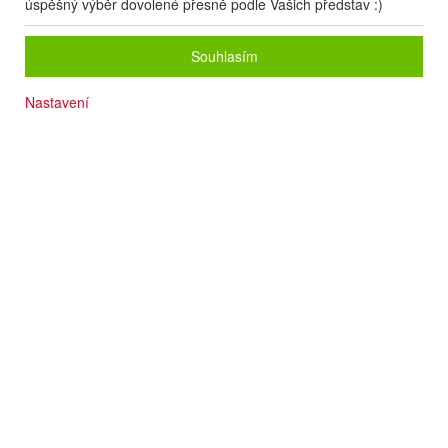
úspěšný výběr dovolené přesně podle Vašich představ :)
Souhlasím
Nastavení
Termín
22.09
. –
29.09.2026
(
8
dní
/
7
nocí
)
Doprava
Letecky - Praha
Detail letu
Počet osob
2
dospělí
+
0
dětí
Strava
All Inclusive