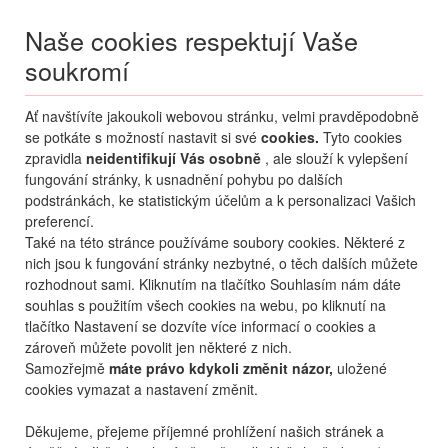
Naše cookies respektují Vaše
soukromí
Menu
Ať navštívíte jakoukoli webovou stránku, velmi pravděpodobně
Moje
Přihlášení
se potkáte s možností nastavit si své
cookies.
Tyto cookies
zpravidla
neidentifikují Vás osobně
, ale slouží k vylepšení
fungování stránky, k usnadnění pohybu po dalších
podstránkách, ke statistickým účelům a k personalizaci Vašich
preferencí.
Také na této stránce používáme soubory cookies. Některé z
nich jsou k fungování stránky nezbytné, o těch dalších můžete
rozhodnout sami. Kliknutím na tlačítko Souhlasím nám dáte
+420 270 007 007
po - ne 8 - 21 hod.
souhlas s použitím všech cookies na webu, po kliknutí na
tlačítko Nastavení se dozvíte více informací o cookies a
zároveň můžete povolit jen některé z nich.
Samozřejmě
máte právo kdykoli změnit názor,
uložené
cookies vymazat a nastavení změnit.
Děkujeme, přejeme příjemné prohlížení našich stránek a
KONTAKTY