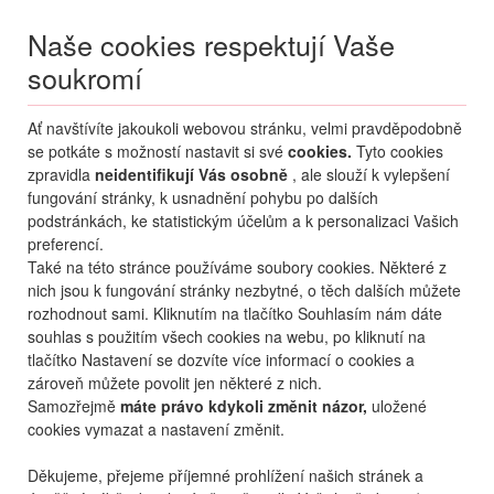
Naše cookies respektují Vaše
soukromí
Menu
Ať navštívíte jakoukoli webovou stránku, velmi pravděpodobně
Moje
Přihlášení
se potkáte s možností nastavit si své
cookies.
Tyto cookies
zpravidla
neidentifikují Vás osobně
, ale slouží k vylepšení
fungování stránky, k usnadnění pohybu po dalších
podstránkách, ke statistickým účelům a k personalizaci Vašich
preferencí.
Také na této stránce používáme soubory cookies. Některé z
nich jsou k fungování stránky nezbytné, o těch dalších můžete
rozhodnout sami. Kliknutím na tlačítko Souhlasím nám dáte
+420 270 007 007
po - ne 8 - 21 hod.
souhlas s použitím všech cookies na webu, po kliknutí na
tlačítko Nastavení se dozvíte více informací o cookies a
zároveň můžete povolit jen některé z nich.
Samozřejmě
máte právo kdykoli změnit názor,
uložené
cookies vymazat a nastavení změnit.
Děkujeme, přejeme příjemné prohlížení našich stránek a
KONTAKTY