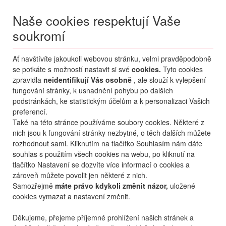
Naše cookies respektují Vaše
soukromí
Menu
Ať navštívíte jakoukoli webovou stránku, velmi pravděpodobně
Moje
Přihlášení
se potkáte s možností nastavit si své
cookies.
Tyto cookies
zpravidla
neidentifikují Vás osobně
, ale slouží k vylepšení
Destinace nerozhoduje
fungování stránky, k usnadnění pohybu po dalších
01.01.
-
31.12.
•
2 osoby
podstránkách, ke statistickým účelům a k personalizaci Vašich
preferencí.
Od nejoblíbenějšího
Od nejlevnějšího
Od nejdražšího
Také na této stránce používáme soubory cookies. Některé z
nich jsou k fungování stránky nezbytné, o těch dalších můžete
Od nejbližšího termínu
rozhodnout sami. Kliknutím na tlačítko Souhlasím nám dáte
souhlas s použitím všech cookies na webu, po kliknutí na
Probíhá vyhledávání
tlačítko Nastavení se dozvíte více informací o cookies a
zároveň můžete povolit jen některé z nich.
Samozřejmě
máte právo kdykoli změnit názor,
uložené
cookies vymazat a nastavení změnit.
Děkujeme, přejeme příjemné prohlížení našich stránek a