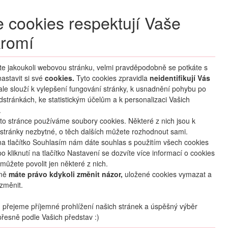
+420 270 007 007
denně 8 – 21 hod.
 cookies respektují Vaše
Přihlášení
romí
M CLUB
ČASTÉ DOTAZY
O NÁS
íte jakoukoli webovou stránku, velmi pravděpodobně se potkáte s
astavit si své
cookies.
HLEDAT ZÁJEZDY
Tyto cookies zpravidla
neidentifikují Vás
 ale slouží k vylepšení fungování stránky, k usnadnění pohybu po
dstránkách, ke statistickým účelům a k personalizaci Vašich
.
to stránce používáme soubory cookies. Některé z nich jsou k
stránky nezbytné, o těch dalších můžete rozhodnout sami.
na tlačítko Souhlasím nám dáte souhlas s použitím všech cookies
o kliknutí na tlačítko Nastavení se dozvíte více informací o cookies
můžete povolit jen některé z nich.
mě
máte právo kdykoli změnit názor,
uložené cookies vymazat a
změnit.
přejeme příjemné prohlížení našich stránek a úspěšný výběr
řesně podle Vašich představ :)