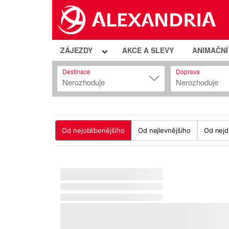
ZÁJEZDY
AKCE A SLEVY
ANIMAČN
Destinace
Doprava
Nerozhoduje
Nerozhoduje
Od nejoblíbenějšího
Od nejlevnějšího
Od nejd