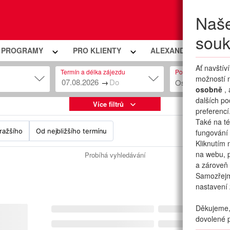
Naše
Moje
souk
Í PROGRAMY
PRO KLIENTY
ALEXANDRIA PREMIU
Ať navštív
Termín a délka zájezdu
Počet osob
možností n
→
Osob: 2 + 0
osobně
,
dalších po
Více filtrů
preferencí
Také na té
ražšího
Od nejbližšího termínu
fungování 
Kliknutím 
na webu, p
Probíhá vyhledávání
a zároveň 
Samozřej
nastavení 
Děkujeme, 
dovolené p