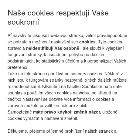
Naše cookies respektují Vaše
soukromí
Menu
Ať navštívíte jakoukoli webovou stránku, velmi pravděpodobně
Moje
Přihlášení
se potkáte s možností nastavit si své
cookies.
Tyto cookies
zpravidla
neidentifikují Vás osobně
, ale slouží k vylepšení
Destinace nerozhoduje
fungování stránky, k usnadnění pohybu po dalších
06.08.
-
...
•
2 osoby
podstránkách, ke statistickým účelům a k personalizaci Vašich
preferencí.
Od nejoblíbenějšího
Od nejlevnějšího
Od nejdražšího
Také na této stránce používáme soubory cookies. Některé z
nich jsou k fungování stránky nezbytné, o těch dalších můžete
Od nejbližšího termínu
rozhodnout sami. Kliknutím na tlačítko Souhlasím nám dáte
souhlas s použitím všech cookies na webu, po kliknutí na
Probíhá vyhledávání
tlačítko Nastavení se dozvíte více informací o cookies a
zároveň můžete povolit jen některé z nich.
Samozřejmě
máte právo kdykoli změnit názor,
uložené
cookies vymazat a nastavení změnit.
Děkujeme, přejeme příjemné prohlížení našich stránek a