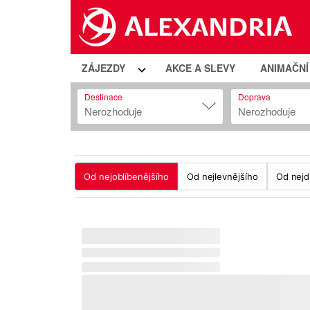
ZÁJEZDY
AKCE A SLEVY
ANIMAČN
Destinace
Doprava
Nerozhoduje
Nerozhoduje
Od nejoblíbenějšího
Od nejlevnějšího
Od nejd