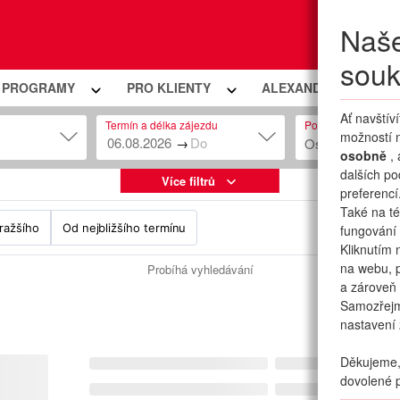
Naše
Moje
souk
Í PROGRAMY
PRO KLIENTY
ALEXANDRIA PREMIU
Ať navštív
Termín a délka zájezdu
Počet osob
možností n
→
Osob: 2 + 0
osobně
,
dalších po
Více filtrů
preferencí
Také na té
ražšího
Od nejbližšího termínu
fungování 
Kliknutím 
na webu, p
Probíhá vyhledávání
a zároveň 
Samozřej
nastavení 
Děkujeme, 
dovolené p