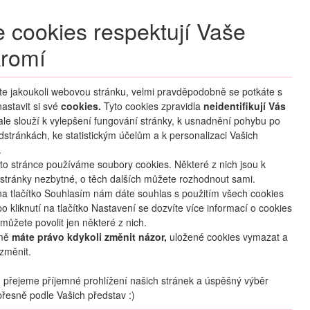
+420 270 007 007
denně 8 – 21 hod.
 cookies respektují Vaše
Přihlášení
romí
M CLUB
ČASTÉ DOTAZY
O NÁS
íte jakoukoli webovou stránku, velmi pravděpodobně se potkáte s
astavit si své
cookies.
HLEDAT ZÁJEZDY
Tyto cookies zpravidla
neidentifikují Vás
 ale slouží k vylepšení fungování stránky, k usnadnění pohybu po
dstránkách, ke statistickým účelům a k personalizaci Vašich
.
to stránce používáme soubory cookies. Některé z nich jsou k
stránky nezbytné, o těch dalších můžete rozhodnout sami.
na tlačítko Souhlasím nám dáte souhlas s použitím všech cookies
o kliknutí na tlačítko Nastavení se dozvíte více informací o cookies
můžete povolit jen některé z nich.
mě
máte právo kdykoli změnit názor,
uložené cookies vymazat a
změnit.
přejeme příjemné prohlížení našich stránek a úspěšný výběr
řesně podle Vašich představ :)