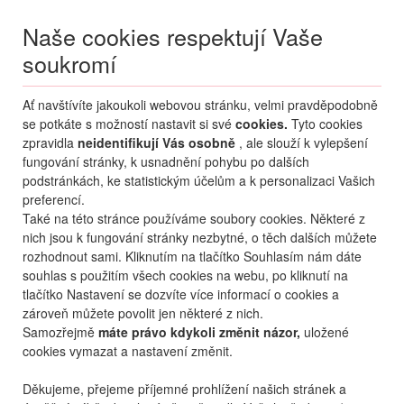
Naše cookies respektují Vaše
soukromí
Menu
Ať navštívíte jakoukoli webovou stránku, velmi pravděpodobně
Moje
Přihlášení
se potkáte s možností nastavit si své
cookies.
Tyto cookies
zpravidla
neidentifikují Vás osobně
, ale slouží k vylepšení
Destinace nerozhoduje
fungování stránky, k usnadnění pohybu po dalších
09.08.
-
...
•
2 osoby
podstránkách, ke statistickým účelům a k personalizaci Vašich
preferencí.
Od nejoblíbenějšího
Od nejlevnějšího
Od nejdražšího
Také na této stránce používáme soubory cookies. Některé z
nich jsou k fungování stránky nezbytné, o těch dalších můžete
Od nejbližšího termínu
rozhodnout sami. Kliknutím na tlačítko Souhlasím nám dáte
souhlas s použitím všech cookies na webu, po kliknutí na
Probíhá vyhledávání
tlačítko Nastavení se dozvíte více informací o cookies a
zároveň můžete povolit jen některé z nich.
Samozřejmě
máte právo kdykoli změnit názor,
uložené
cookies vymazat a nastavení změnit.
Děkujeme, přejeme příjemné prohlížení našich stránek a