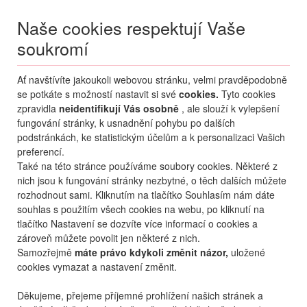
Naše cookies respektují Vaše
soukromí
Menu
Ať navštívíte jakoukoli webovou stránku, velmi pravděpodobně
Moje
Přihlášení
se potkáte s možností nastavit si své
cookies.
Tyto cookies
zpravidla
neidentifikují Vás osobně
, ale slouží k vylepšení
Destinace nerozhoduje
fungování stránky, k usnadnění pohybu po dalších
08.08.
-
...
•
2 osoby
podstránkách, ke statistickým účelům a k personalizaci Vašich
preferencí.
Od nejoblíbenějšího
Od nejlevnějšího
Od nejdražšího
Také na této stránce používáme soubory cookies. Některé z
nich jsou k fungování stránky nezbytné, o těch dalších můžete
Od nejbližšího termínu
rozhodnout sami. Kliknutím na tlačítko Souhlasím nám dáte
souhlas s použitím všech cookies na webu, po kliknutí na
Probíhá vyhledávání
tlačítko Nastavení se dozvíte více informací o cookies a
zároveň můžete povolit jen některé z nich.
Samozřejmě
máte právo kdykoli změnit názor,
uložené
cookies vymazat a nastavení změnit.
Děkujeme, přejeme příjemné prohlížení našich stránek a