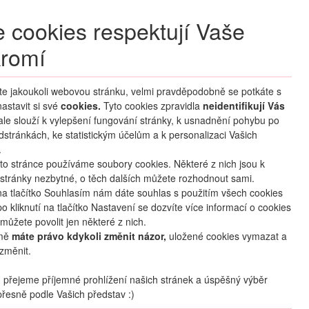
+420 270 007 007
denně 8 – 21 hod.
 cookies respektují Vaše
Přihlášení
romí
M CLUB
ČASTÉ DOTAZY
O NÁS
íte jakoukoli webovou stránku, velmi pravděpodobně se potkáte s
astavit si své
cookies.
HLEDAT ZÁJEZDY
Tyto cookies zpravidla
neidentifikují Vás
 ale slouží k vylepšení fungování stránky, k usnadnění pohybu po
dstránkách, ke statistickým účelům a k personalizaci Vašich
.
to stránce používáme soubory cookies. Některé z nich jsou k
stránky nezbytné, o těch dalších můžete rozhodnout sami.
na tlačítko Souhlasím nám dáte souhlas s použitím všech cookies
o kliknutí na tlačítko Nastavení se dozvíte více informací o cookies
můžete povolit jen některé z nich.
mě
máte právo kdykoli změnit názor,
uložené cookies vymazat a
změnit.
přejeme příjemné prohlížení našich stránek a úspěšný výběr
řesně podle Vašich představ :)