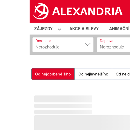
ZÁJEZDY
AKCE A SLEVY
ANIMAČN
Destinace
Doprava
Nerozhoduje
Nerozhoduje
Od nejoblíbenějšího
Od nejlevnějšího
Od nejd