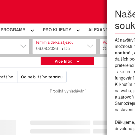
Naše
Moje
souk
Í PROGRAMY
PRO KLIENTY
ALEXANDRIA PREMIU
Ať navštív
Termín a délka zájezdu
Počet osob
možností n
→
Osob: 2 + 0
osobně
,
dalších po
Více filtrů
preferencí
Také na té
ražšího
Od nejbližšího termínu
fungování 
Kliknutím 
na webu, p
Probíhá vyhledávání
a zároveň 
Samozřej
nastavení 
Děkujeme, 
dovolené p